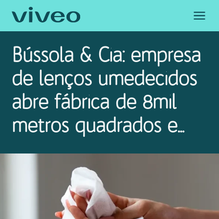
Bússola & Cia: empresa
de lenços umedecidos
Obrigado por se
abre fábrica de 8mil
Em breve um membro de nossa equipe
metros quadrados e
atender a sua solic
mira crescer 50%
Voltar