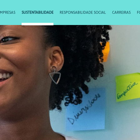
EMPRESAS
SUSTENTABILIDADE
RESPONSABILIDADE SOCIAL
CARREIRAS
F
Obrigado por seu contato
breve um membro de nossa equipe entrará em contato 
atender a sua solicitação.
Voltar
o