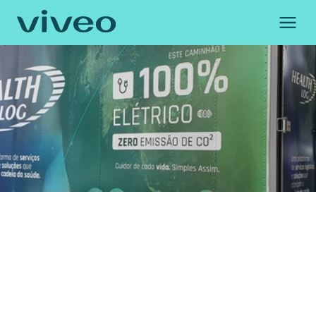
Obrigado por se
Em breve um membro de nossa equipe
atender a sua solic
Voltar
Ecoeficiência